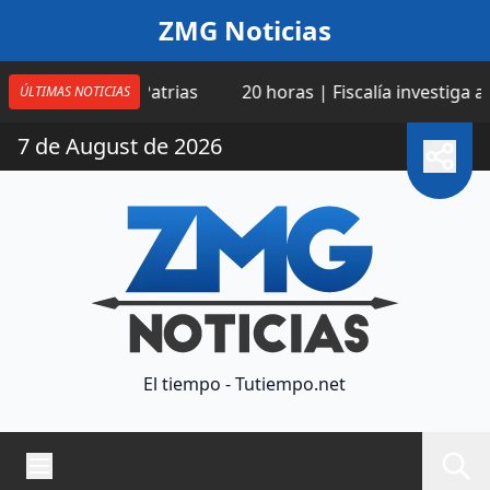
Saltar al contenido
ZMG Noticias
Fiestas Patrias
20 horas | Fiscalía investiga a las ami
ÚLTIMAS NOTICIAS
7 de August de 2026
El tiempo - Tutiempo.net