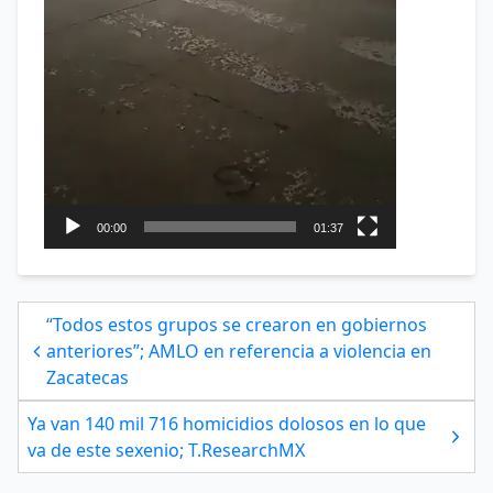
00:00
01:37
“Todos estos grupos se crearon en gobiernos
anteriores”; AMLO en referencia a violencia en
Zacatecas
Ya van 140 mil 716 homicidios dolosos en lo que
va de este sexenio; T.ResearchMX