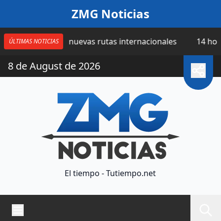
Saltar al contenido
ZMG Noticias
ma cuatro nuevas rutas internacionales
14 horas | Ca
ÚLTIMAS NOTICIAS
8 de August de 2026
El tiempo - Tutiempo.net