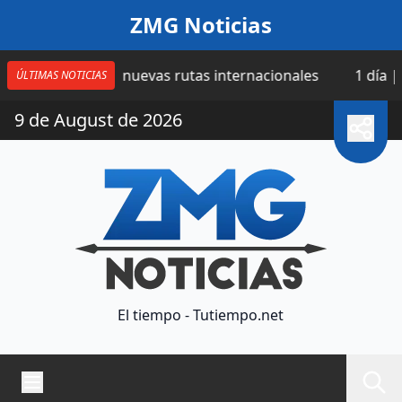
Saltar al contenido
ZMG Noticias
uma cuatro nuevas rutas internacionales
1 día | Catea
ÚLTIMAS NOTICIAS
9 de August de 2026
El tiempo - Tutiempo.net