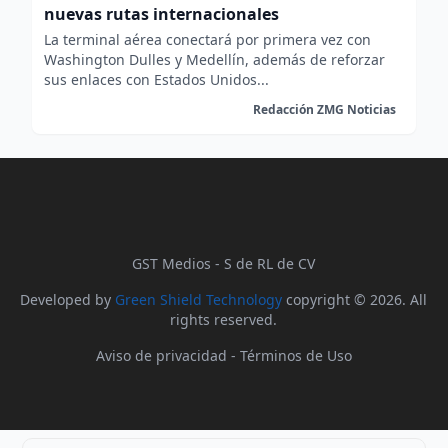
nuevas rutas internacionales
La terminal aérea conectará por primera vez con
Washington Dulles y Medellín, además de reforzar
sus enlaces con Estados Unidos...
Redacción ZMG Noticias
GST Medios - S de RL de CV
Developed by
Green Shield Technology
copyright © 2026. All
rights reserved.
Aviso de privacidad
-
Términos de Uso