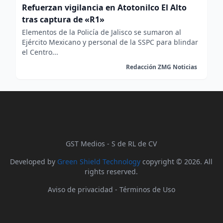
Refuerzan vigilancia en Atotonilco El Alto
tras captura de «R1»
Elementos de la Policía de Jalisco se sumaron al
Ejército Mexicano y personal de la SSPC para blindar
el Centro...
Redacción ZMG Noticias
GST Medios - S de RL de CV
Developed by
Green Shield Technology
copyright © 2026. All
rights reserved.
Aviso de privacidad
-
Términos de Uso