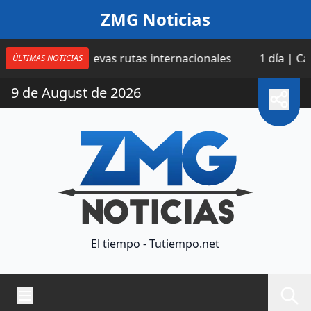
Saltar al contenido
ZMG Noticias
cuatro nuevas rutas internacionales
1 día | Catean do
ÚLTIMAS NOTICIAS
9 de August de 2026
El tiempo - Tutiempo.net