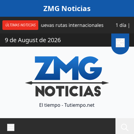
Saltar al contenido
ZMG Noticias
a cuatro nuevas rutas internacionales
1 día | Catean 
ÚLTIMAS NOTICIAS
9 de August de 2026
El tiempo - Tutiempo.net