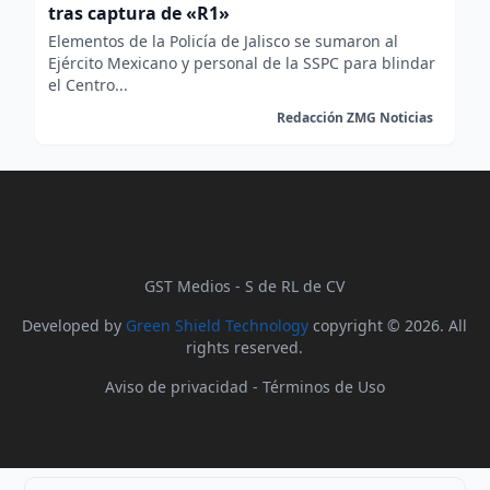
tras captura de «R1»
Elementos de la Policía de Jalisco se sumaron al
Ejército Mexicano y personal de la SSPC para blindar
el Centro...
Redacción ZMG Noticias
GST Medios - S de RL de CV
Developed by
Green Shield Technology
copyright © 2026. All
rights reserved.
Aviso de privacidad
-
Términos de Uso