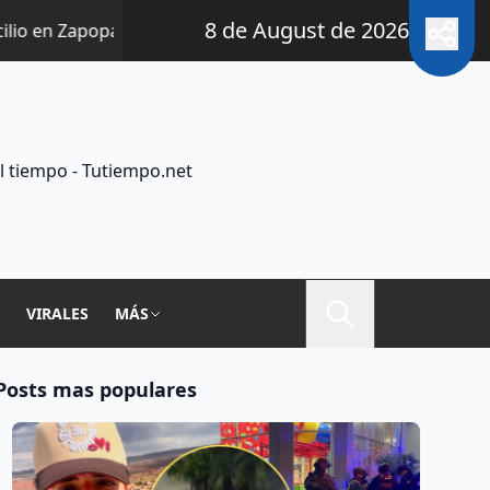
8 de August de 2026
apopan relacionado con presuntos fraudes telefónicos
l tiempo - Tutiempo.net
A
VIRALES
MÁS
Posts mas populares