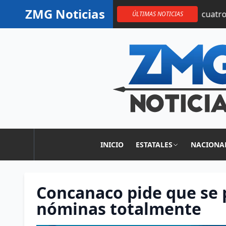
Saltar al contenido
ZMG Noticias
1 horas | Aeropuerto de Guadalajara suma cuatro nuevas ru
ÚLTIMAS NOTICIAS
INICIO
ESTATALES
NACIONA
Concanaco pide que se 
nóminas totalmente