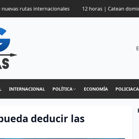
tas internacionales
12 horas | Catean domicilio en Z
E
L
INTERNACIONAL
POLÍTICA
ECONOMÍA
POLICIAC
pueda deducir las