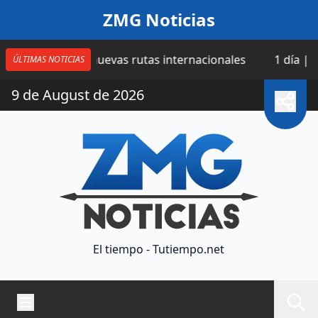
Saltar al contenido
ZMG Noticias
a cuatro nuevas rutas internacionales
1 día | Catean 
ÚLTIMAS NOTICIAS
9 de August de 2026
El tiempo - Tutiempo.net