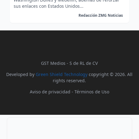
sus enlaces con Estados Unidos...
Redacción ZMG Noticias
GST Medios - S de RL de CV
Developed by
Green Shield Technology
copyright © 2026. All
rights reserved.
Aviso de privacidad
-
Términos de Uso