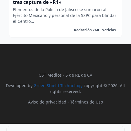
tras captura de «R1»
Elementos de la Policía de Jalisco se sumaron al
Ejército Mexicano y personal de la SSPC para blindar
el Centro...
Redacción ZMG Noticias
GST Medios - S de RL de CV
Developed by
Green Shield Technology
copyright © 2026. All
rights reserved.
Aviso de privacidad
-
Términos de Uso