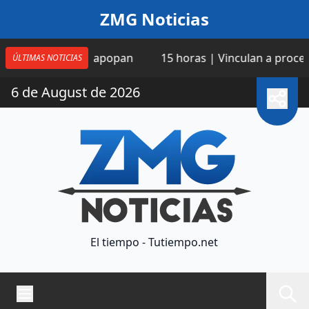
Saltar al contenido
ZMG Noticias
bachines, Zapopan
15 horas | Vinculan a proceso a mae
ÚLTIMAS NOTICIAS
6 de August de 2026
El tiempo - Tutiempo.net