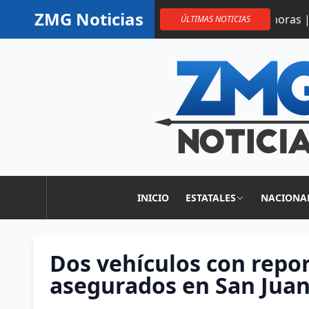
Saltar al contenido
ZMG Noticias
s procesado por abusar de una menor
12 horas | Por fr
ÚLTIMAS NOTICIAS
INICIO
ESTATALES
NACIONA
Dos vehículos con repo
asegurados en San Juan