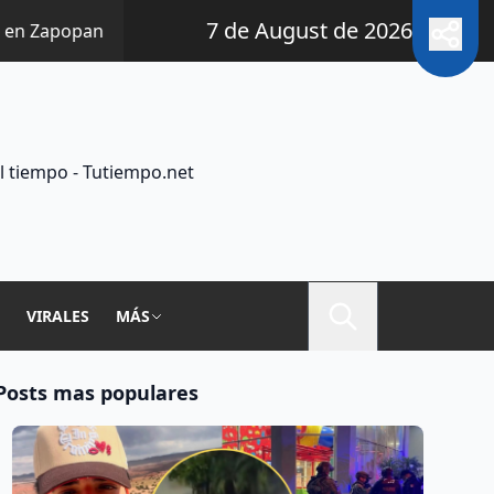
7 de August de 2026
popan
12 horas | Sector inmobiliario de Jalisco se une 
l tiempo - Tutiempo.net
A
VIRALES
MÁS
Posts mas populares