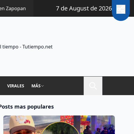
7 de August de 2026
n
16 horas | Sector inmobiliario de Jalisco se une a la
l tiempo - Tutiempo.net
A
VIRALES
MÁS
Posts mas populares