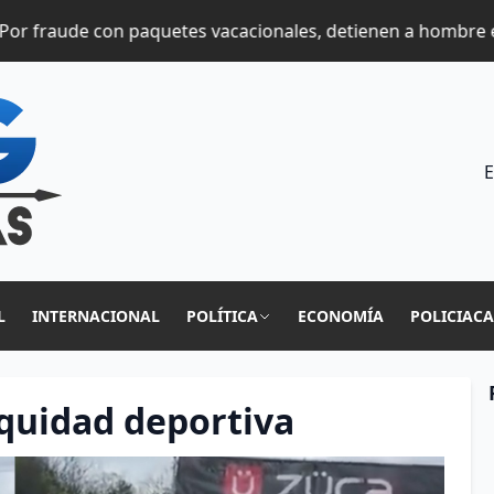
 con paquetes vacacionales, detienen a hombre en Zapopa
E
L
INTERNACIONAL
POLÍTICA
ECONOMÍA
POLICIAC
quidad deportiva