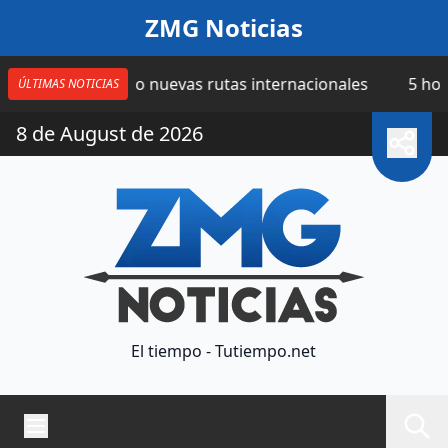
Saltar al contenido
ZMG Noticias
 suma cuatro nuevas rutas internacionales
5 horas | C
ÚLTIMAS NOTICIAS
8 de August de 2026
El tiempo - Tutiempo.net