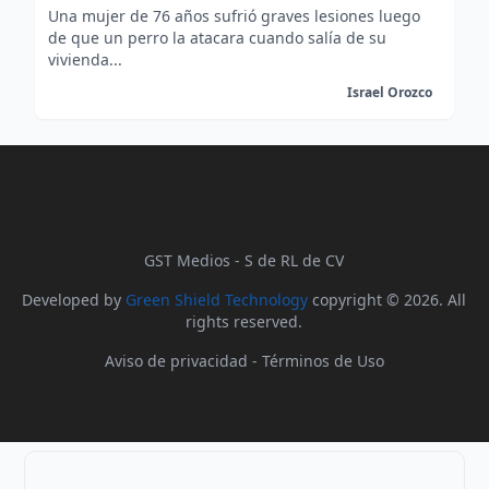
Una mujer de 76 años sufrió graves lesiones luego
de que un perro la atacara cuando salía de su
vivienda...
Israel Orozco
GST Medios - S de RL de CV
Developed by
Green Shield Technology
copyright © 2026. All
rights reserved.
Aviso de privacidad
-
Términos de Uso