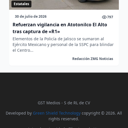
Estatales
30 de julio de 2026
797
Refuerzan vigilancia en Atotonilco El Alto
tras captura de «R1»
Elementos de la Policía de Jalisco se sumaron al
Ejército Mexicano y personal de la SSPC para blindar
el Centro...
Redacción ZMG Noticias
GST Medios - S de RL de CV
Developed by
Green Shield Technology
copyright © 2026. All
rights reserved.