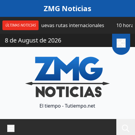
Saltar al contenido
ZMG Noticias
a cuatro nuevas rutas internacionales
10 horas | Cat
ÚLTIMAS NOTICIAS
8 de August de 2026
El tiempo - Tutiempo.net