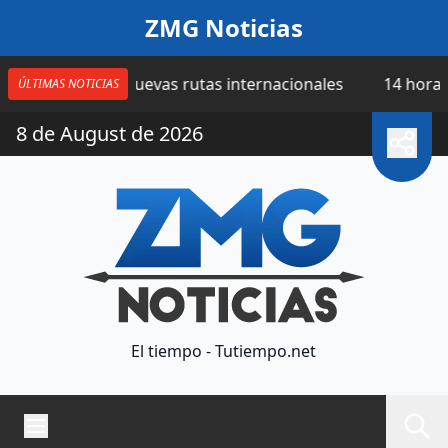
Saltar al contenido
ZMG Noticias
cuatro nuevas rutas internacionales
14 horas | Catean
ÚLTIMAS NOTICIAS
8 de August de 2026
El tiempo - Tutiempo.net