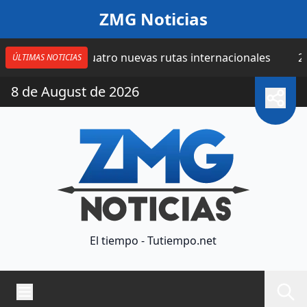
Saltar al contenido
ZMG Noticias
ra suma cuatro nuevas rutas internacionales
20 horas
ÚLTIMAS NOTICIAS
8 de August de 2026
El tiempo - Tutiempo.net